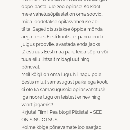
õppe-aastal üle 200 õpilase! Kõikidel
meie vahetusõpilastel on oma soovid,
mida loodetakse õpilasvahetuse abil
täita. Sageli otsustakse õppida mõnda
aega teises Eesti koolis, et panna enda
julgus proovile, avastada enda jaoks
täiesti uus Eestimaa paik, leida sõpru või
tuua ellu lihtsalt midagi uut ning
põnevat.
Meil kõigil on oma lugu. Nii nagu pole
Eestis mitut samasugust paika ega kooli,
ei ole ka samasuguseid õpilasvahetusi!
Iga noore lugu on teistest erinev ning
väärt jagamist!
Kirjuta! Filmi! Pea blogi! Pildista! – SEE
ON SINU OTSUS!
Kolme kõige põnevamate loo saatjad