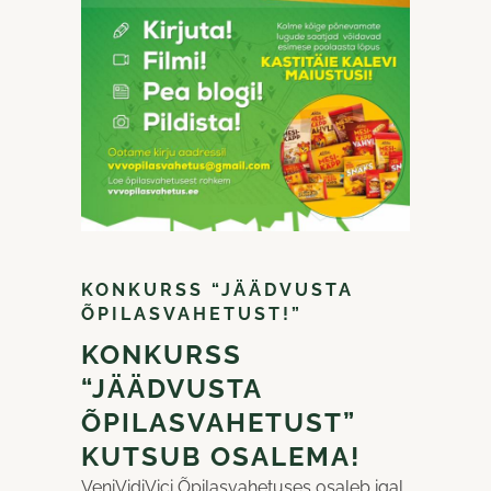
KONKURSS “JÄÄDVUSTA
ÕPILASVAHETUST!”
KONKURSS
“JÄÄDVUSTA
ÕPILASVAHETUST”
KUTSUB OSALEMA!
VeniVidiVici Õpilasvahetuses osaleb igal