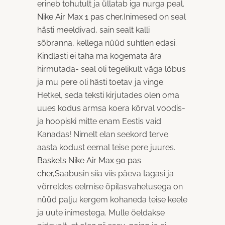
erineb tohutult ja üllatab iga nurga peal.
Nike Air Max 1 pas cher
,Inimesed on seal
hästi meeldivad, sain sealt kalli
sõbranna, kellega nüüd suhtlen edasi.
Kindlasti ei taha ma kogemata ära
hirmutada- seal oli tegelikult väga lõbus
ja mu pere oli hästi toetav ja vinge.
Hetkel, seda teksti kirjutades olen oma
uues kodus armsa koera kõrval voodis-
ja hoopiski mitte enam Eestis vaid
Kanadas! Nimelt elan seekord terve
aasta kodust eemal teise pere juures.
Baskets Nike Air Max 90 pas
cher
,Saabusin siia viis päeva tagasi ja
võrreldes eelmise õpilasvahetusega on
nüüd palju kergem kohaneda teise keele
ja uute inimestega. Mulle öeldakse