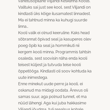
vahetusõpilane Viljandi Kesklinna Koolis.
Valituks sai just see kool, sest Viljandi on
kindlasti üks kõige ilusamatest linnadest.
Ma ei tahtnud minna ka kuhugi suurde
linna…
Kooli valik ei olnud keeruline. Kaks head
sõbrannat õpivad seal ja kasuperes olev
poeg õpib ka seal ja hommikuti nii
kergem kooli minna. Programmis tahtsin
osaleda, sest soovisin näha enda kooli
teisest küljest ja tutvuda teise kooli
õppetööga. Kindlasti oli soov kohtuda ka
uute inimestega.
Enne minekut uude perre ja kooli, ei
oskanud ma midagi oodata. Ärevus oli
samas suur, aga polnud tunnet, et ma
nüüd lähengi. Aga kui juba hakkasime
Viljandi jõudma, tuli reaalsus kohale.