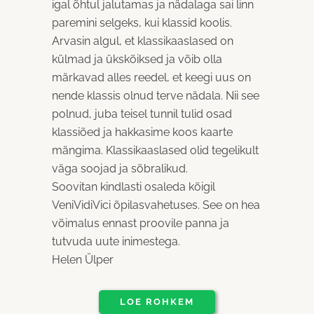
igal õhtul jalutamas ja nädalaga sai linn
paremini selgeks, kui klassid koolis.
Arvasin algul, et klassikaaslased on
külmad ja ükskõiksed ja võib olla
märkavad alles reedel, et keegi uus on
nende klassis olnud terve nädala. Nii see
polnud, juba teisel tunnil tulid osad
klassiõed ja hakkasime koos kaarte
mängima. Klassikaaslased olid tegelikult
väga soojad ja sõbralikud.
Soovitan kindlasti osaleda kõigil
VeniVidiVici õpilasvahetuses. See on hea
võimalus ennast proovile panna ja
tutvuda uute inimestega.
Helen Ülper
LOE ROHKEM