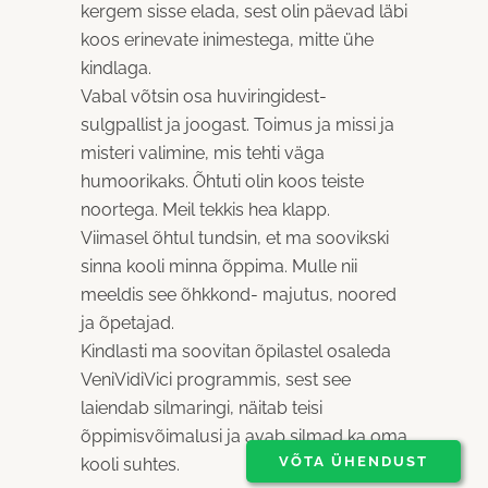
kergem sisse elada, sest olin päevad läbi
koos erinevate inimestega, mitte ühe
kindlaga.
Vabal võtsin osa huviringidest-
sulgpallist ja joogast. Toimus ja missi ja
misteri valimine, mis tehti väga
humoorikaks. Õhtuti olin koos teiste
noortega. Meil tekkis hea klapp.
Viimasel õhtul tundsin, et ma soovikski
sinna kooli minna õppima. Mulle nii
meeldis see õhkkond- majutus, noored
ja õpetajad.
Kindlasti ma soovitan õpilastel osaleda
VeniVidiVici programmis, sest see
laiendab silmaringi, näitab teisi
õppimisvõimalusi ja avab silmad ka oma
VÕTA ÜHENDUST
kooli suhtes.