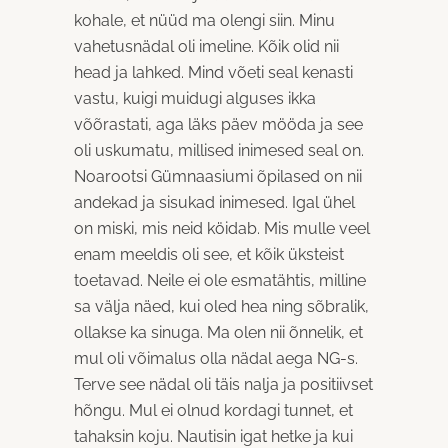
kohale, et nüüd ma olengi siin. Minu
vahetusnädal oli imeline. Kõik olid nii
head ja lahked. Mind võeti seal kenasti
vastu, kuigi muidugi alguses ikka
võõrastati, aga läks päev mööda ja see
oli uskumatu, millised inimesed seal on.
Noarootsi Gümnaasiumi õpilased on nii
andekad ja sisukad inimesed. Igal ühel
on miski, mis neid köidab. Mis mulle veel
enam meeldis oli see, et kõik üksteist
toetavad. Neile ei ole esmatähtis, milline
sa välja näed, kui oled hea ning sõbralik,
ollakse ka sinuga. Ma olen nii õnnelik, et
mul oli võimalus olla nädal aega NG-s.
Terve see nädal oli täis nalja ja positiivset
hõngu. Mul ei olnud kordagi tunnet, et
tahaksin koju. Nautisin igat hetke ja kui