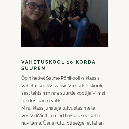
VAHETUSKOOL 10 KORDA
SUUREM
Õpin hetkel Salme Põhikooli 9. klassis.
Vahetuskooliks valisin Viimsi Keskkooli,
sest tahtsin minna suurde kooli ja Viimsi
tundus parim valik.
Minu klassijuhataja tutvustas meile
VeniVidiVici’t ja mind hakkas see kohe
huvitama. Üsna ruttu oli selge, et tahan