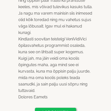
ning õppisin paar fraasi ka prantsuse
keeles, mis võivad tulevikus kasuks tulla.
Ja nagu ma varem mainisin siis inimesed
olid kõik toredad ning mu vahetus sujus
väga lõbusalt. Igav mul ei hakanud
kunagi.
Kindlasti soovitan teistelgi VeniVidiVici
õpilasvahetus programmist osaleda,
kuna see on lihtsalt super kogemus.
Kuigi jah, ma jäin veidi oma koolis
õpingutes maha, aga mind see ei
kurvasta, kuna ma õppisin palju juurde,
mida ma oma koolis poleks teada
saanudki, ja sain palju uusi sõpru ning
tuttavaid.
Dolores Eamets