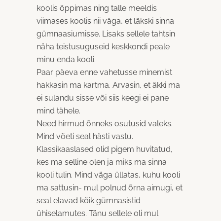
koolis õppimas ning talle meeldis
viimases koolis nii väga, et läkski sinna
gümnaasiumisse. Lisaks sellele tahtsin
näha teistusuguseid keskkondi peale
minu enda kooli.
Paar päeva enne vahetusse minemist
hakkasin ma kartma. Arvasin, et äkki ma
ei sulandu sisse või siis keegi ei pane
mind tähele.
Need hirmud õnneks osutusid valeks.
Mind võeti seal hästi vastu.
Klassikaaslased olid pigem huvitatud,
kes ma selline olen ja miks ma sinna
kooli tulin. Mind väga üllatas, kuhu kooli
ma sattusin- mul polnud õrna aimugi, et
seal elavad kõik gümnasistid
ühiselamutes. Tänu sellele oli mul