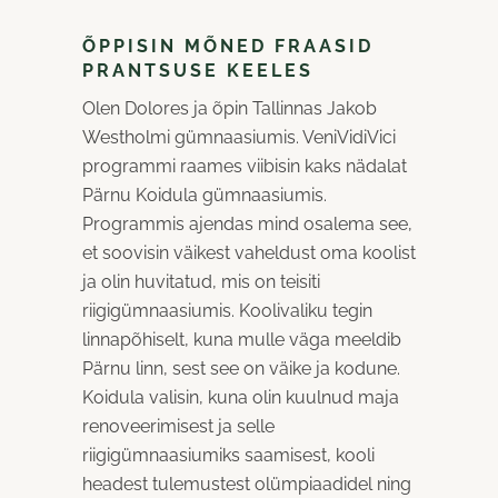
ÕPPISIN MÕNED FRAASID
PRANTSUSE KEELES
Olen Dolores ja õpin Tallinnas Jakob
Westholmi gümnaasiumis. VeniVidiVici
programmi raames viibisin kaks nädalat
Pärnu Koidula gümnaasiumis.
Programmis ajendas mind osalema see,
et soovisin väikest vaheldust oma koolist
ja olin huvitatud, mis on teisiti
riigigümnaasiumis. Koolivaliku tegin
linnapõhiselt, kuna mulle väga meeldib
Pärnu linn, sest see on väike ja kodune.
Koidula valisin, kuna olin kuulnud maja
renoveerimisest ja selle
riigigümnaasiumiks saamisest, kooli
headest tulemustest olümpiaadidel ning