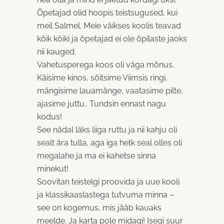
Õpetajad olid hoopis teistsugused, kui
meil Salmel. Meie väikses koolis teavad
kõik kõiki ja õpetajad ei ole õpilaste jaoks
nii kauged.
Vahetusperega koos oli väga mõnus.
Käisime kinos, sõitsime Viimsis ringi,
mängisime lauamänge, vaatasime pilte,
ajasime juttu.. Tundsin ennast nagu
kodus!
See nädal läks liiga ruttu ja nii kahju oli
sealt ära tulla, aga iga hetk seal olles oli
megalahe ja ma ei kahetse sinna
minekut!
Soovitan teistelgi proovida ja uue kooli
ja klassikaaslastega tutvuma minna –
see on kogemus, mis jääb kauaks
meelde. Ja karta pole midagi! Isegi suur