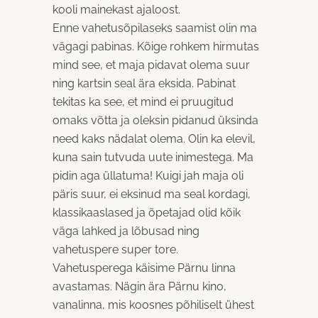
kooli mainekast ajaloost.
Enne vahetusõpilaseks saamist olin ma
vägagi pabinas. Kõige rohkem hirmutas
mind see, et maja pidavat olema suur
ning kartsin seal ära eksida. Pabinat
tekitas ka see, et mind ei pruugitud
omaks võtta ja oleksin pidanud üksinda
need kaks nädalat olema. Olin ka elevil,
kuna sain tutvuda uute inimestega. Ma
pidin aga üllatuma! Kuigi jah maja oli
päris suur, ei eksinud ma seal kordagi,
klassikaaslased ja õpetajad olid kõik
väga lahked ja lõbusad ning
vahetuspere super tore.
Vahetusperega käisime Pärnu linna
avastamas. Nägin ära Pärnu kino,
vanalinna, mis koosnes põhiliselt ühest