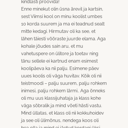
kindlasti proovida!
Enne minekut olin üsna ärevil ja kartsin,
sest Viimsi kool on minu koolist umbes
10 korda suurem ja ma ei teadnud sealt
mitte kedagi. Hirmutav oli ka see, et
lähen täiesti võõraste juurde elama. Aga
kohale jõudes sain aru, et mu
vahetuspere on ülitore ja toetav ning
tänu sellele ei kartnud enam esimest
koolipäeva ka nii palju. Esimene päev
uues koolis oli väga huvitav. Kõik oli nii
teistmoodi – palju suurem, palju rohkem
inimesi, palju rohkem lärmi.. Aga õnneks
oli mu uus klassijuhataja ja klass kohe
väga sõbralik ja mind võeti hästi vastu.
Mind üllatas, et klass oli nii kokkuhoidev
ja see oli ülimõnus, nendega koos oli
hea olla ja mind ei jäetud kordagi üksi.