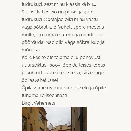
tüdrukud, sest minu klassis käib 14
õpilast kellest 10 on poisid ja 4 on
tüdrukud. Õpetajad olid minu vastu
väga sõbralikud. Vahetuspere meeldis
mulle, sain oma muredega nende poole
pöörduda. Nad olid väga sõbralikud ja
mõnusad.
Kõik, kes te otsite oma ellu põnevust,
uusi seiklusi, soovi õppida teises koolis
ja kohtuda uute inimestega, siis minge
õpilasvahetusse!
Õpilasvahetus muudab teie elu ja õpite
tundma ka iseennast!
Birgit Vahemets