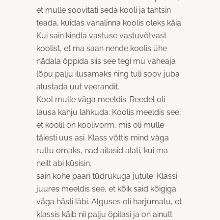
et mulle soovitati seda kooli ja tahtsin
teada, kuidas vanalinna koolis oleks käia.
Kui sain kindla vastuse vastuvõtvast
koolist, et ma saan nende koolis ühe
nädala õppida siis see tegi mu vaheaja
lõpu palju ilusamaks ning tuli soov juba
alustada uut veerandit.
Kool mulle väga meeldis. Reedel oli
lausa kahju lahkuda. Koolis meeldis see,
et koolil on koolivorm, mis oli mulle
täiesti uus asi. Klass võttis mind väga
ruttu omaks, nad aitasid alati, kui ma
neilt abi küsisin,
sain kohe paari tüdrukuga jutule. Klassi
juures meeldis see, et kõik said kõigiga
väga hästi läbi. Alguses oli harjumatu, et
klassis käib nii palju õpilasi ja on ainult