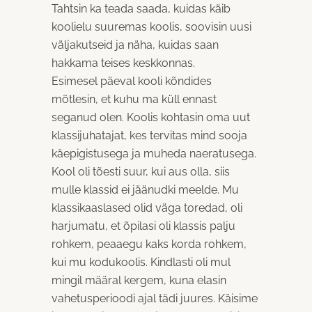
Tahtsin ka teada saada, kuidas käib
koolielu suuremas koolis, soovisin uusi
väljakutseid ja näha, kuidas saan
hakkama teises keskkonnas.
Esimesel päeval kooli kõndides
mõtlesin, et kuhu ma küll ennast
seganud olen. Koolis kohtasin oma uut
klassijuhatajat, kes tervitas mind sooja
käepigistusega ja muheda naeratusega.
Kool oli tõesti suur, kui aus olla, siis
mulle klassid ei jäänudki meelde. Mu
klassikaaslased olid väga toredad, oli
harjumatu, et õpilasi oli klassis palju
rohkem, peaaegu kaks korda rohkem,
kui mu kodukoolis. Kindlasti oli mul
mingil määral kergem, kuna elasin
vahetusperioodi ajal tädi juures. Käisime