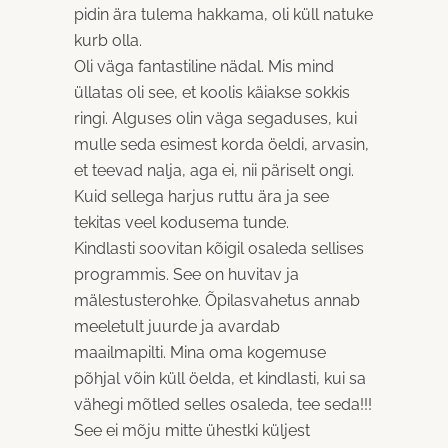
pidin ära tulema hakkama, oli küll natuke
kurb olla.
Oli väga fantastiline nädal. Mis mind
üllatas oli see, et koolis käiakse sokkis
ringi. Alguses olin väga segaduses, kui
mulle seda esimest korda öeldi, arvasin,
et teevad nalja, aga ei, nii päriselt ongi.
Kuid sellega harjus ruttu ära ja see
tekitas veel kodusema tunde.
Kindlasti soovitan kõigil osaleda sellises
programmis. See on huvitav ja
mälestusterohke. Õpilasvahetus annab
meeletult juurde ja avardab
maailmapilti. Mina oma kogemuse
põhjal võin küll öelda, et kindlasti, kui sa
vähegi mõtled selles osaleda, tee seda!!!
See ei mõju mitte ühestki küljest