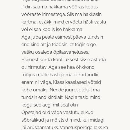
Pidin saama hakkama vööras koolis
vööraste inimestega. Siis ma hakkasin
kartma, et äkki mind ei võeta hästi vastu
või ei saa koolis ise hakkama.
Aga juba peale esimest päeva tundsin
end kindlalt ja teadsin, et tegin õige
valiku osaleda õpilasvahetuses.
Esimest korda kooli uksest sisse astuda
oli hirmutav. Aga see hea õhkkond
mõjus mulle hästi ja ma ei kartnudki
enam nii väga. Klassikaaslased võtsid
kohe omaks. Nende juuresolekul ma
tundsin end kindlalt. Nad aitasid mind
kogu see aeg, mil seal olin.
Õpetajad olid väga vastutulelikud,
sõbralikud ja mõistsid mind, kui midagi
jäi arusaamatuks. Vahetusperega läks ka