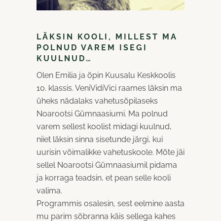
LÄKSIN KOOLI, MILLEST MA
POLNUD VAREM ISEGI
KUULNUD…
Olen Emilia ja õpin Kuusalu Keskkoolis
10. klassis. VeniVidiVici raames läksin ma
üheks nädalaks vahetusõpilaseks
Noarootsi Gümnaasiumi. Ma polnud
varem sellest koolist midagi kuulnud,
niiet läksin sinna sisetunde järgi, kui
uurisin võimalikke vahetuskoole. Mõte jäi
sellel Noarootsi Gümnaasiumil pidama
ja korraga teadsin, et pean selle kooli
valima.
Programmis osalesin, sest eelmine aasta
mu parim sõbranna käis sellega kahes