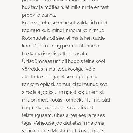
huvitav ja mõtlesin, et miks mitte ennast
proovile panna.
Enne vahetusse minekut valdasid mind
rõõmud kuid mingil määral ka hirmud.
Rõõmudeks oli see, et ma lähen uude
kooli õppima ning pean seal saama
hakkama iseseisvalt. Tabasalu
Ühisgümnaasium oli hoopis teine kool
võrreldes minu kodukooliga. Võib
alustada sellega, et seal õpib palju
rohkem õpilasi, samuti ei toimunud seal
2 nädala jooksul mingeid kogunemisi,
mis on meie koolis kombeks. Tunnid olid
nagu ikka, aga õppekava oli veidi
teistsugusem, ühes aines ees ja teises
taga. Vahetuse jooksul elasin ma oma
venna juures Mustamäel, kus oli päris