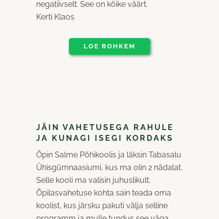
negatiivselt. See on kõike väärt.
Kerti Klaos
LOE ROHKEM
JÄIN VAHETUSEGA RAHULE
JA KUNAGI ISEGI KORDAKS
Õpin Salme Põhikoolis ja läksin Tabasalu
Ühisgümnaasiumi, kus ma olin 2 nädalat.
Selle kooli ma valisin juhuslikult.
Õpilasvahetuse kohta sain teada oma
koolist, kus järsku pakuti välja selline
programm ja mulle tundus see väga