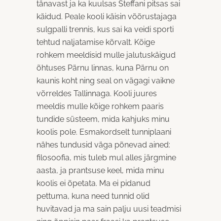
tänavast ja ka kuulsas Steffani pitsas sai
käidud. Peale kooli käisin võõrustajaga
sulgpalli trennis, kus sai ka veidi sporti
tehtud naljatamise kõrvalt. Kõige
rohkem meeldisid mulle jalutuskäigud
õhtuses Pärnu linnas, kuna Pärnu on
kaunis koht ning seal on vägagi vaikne
võrreldes Tallinnaga. Kooli juures
meeldis mulle kõige rohkem paaris
tundide süsteem, mida kahjuks minu
koolis pole. Esmakordselt tunniplaani
nähes tundusid väga põnevad ained:
filosoofia, mis tuleb mul alles järgmine
aasta, ja prantsuse keel, mida minu
koolis ei õpetata. Ma ei pidanud
pettuma, kuna need tunnid olid
huvitavad ja ma sain palju uusi teadmisi