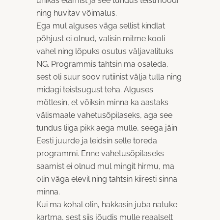
ühikas elamist ja see tundus teistmoodi
ning huvitav võimalus.
Ega mul alguses väga sellist kindlat
põhjust ei olnud, valisin mitme kooli
vahel ning lõpuks osutus väljavalituks
NG. Programmis tahtsin ma osaleda,
sest oli suur soov rutiinist välja tulla ning
midagi teistsugust teha. Alguses
mõtlesin, et võiksin minna ka aastaks
välismaale vahetusõpilaseks, aga see
tundus liiga pikk aega mulle, seega jäin
Eesti juurde ja leidsin selle toreda
programmi. Enne vahetusõpilaseks
saamist ei olnud mul mingit hirmu, ma
olin väga elevil ning tahtsin kiiresti sinna
minna.
Kui ma kohal olin, hakkasin juba natuke
kartma, sest siis jõudis mulle reaalselt