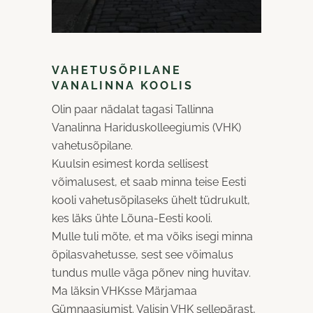
VAHETUSÕPILANE
VANALINNA KOOLIS
Olin paar nädalat tagasi Tallinna
Vanalinna Hariduskolleegiumis (VHK)
vahetusõpilane.
Kuulsin esimest korda sellisest
võimalusest, et saab minna teise Eesti
kooli vahetusõpilaseks ühelt tüdrukult,
kes läks ühte Lõuna-Eesti kooli.
Mulle tuli mõte, et ma võiks isegi minna
õpilasvahetusse, sest see võimalus
tundus mulle väga põnev ning huvitav.
Ma läksin VHKsse Märjamaa
Gümnaasiumist. Valisin VHK sellepärast,