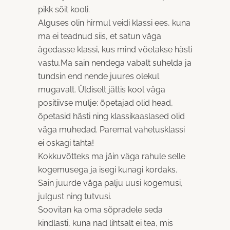
pikk sõit kooli.
Alguses olin hirmul veidi klassi ees, kuna
ma ei teadnud siis, et satun väga
ägedasse klassi, kus mind võetakse hästi
vastu.Ma sain nendega vabalt suhelda ja
tundsin end nende juures olekul
mugavalt. Üldiselt jättis kool väga
positiivse mulje: õpetajad olid head,
õpetasid hästi ning klassikaaslased olid
väga muhedad. Paremat vahetusklassi
ei oskagi tahta!
Kokkuvõtteks ma jäin väga rahule selle
kogemusega ja isegi kunagi kordaks.
Sain juurde väga palju uusi kogemusi,
julgust ning tutvusi.
Soovitan ka oma sõpradele seda
kindlasti, kuna nad lihtsalt ei tea, mis