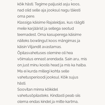
kõik hästi. Tegime paljusid asju koos,
nad olid selle aja jooksul nagu täiesti
oma pere.
Klassiga käisime Rajaleidjas, kus räägiti
meile karjäärist ja sellega seotud
teemadest. Oma kasuperega käisime
näiteks bowlingut koos mängimas ja
käisin Viljandit avastamas.
Õpilasvahetuses olemine oli hea
võimalus ennast arendada. Sain aru, mis
on just minu koolis head ja mis ka halba.
Ma ei kurda millegi kohta selle
vahetusperioodi jooksul. Kõik sujus
hästi.
Soovitan minna kõikidel
vahetusõpilasteks. Kindlasti peab siis
olema endas kindel ja mitte kartma,